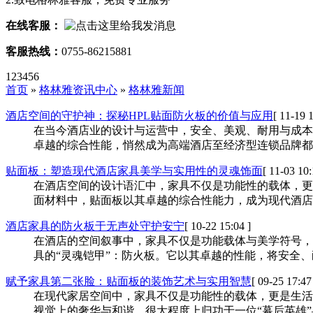
在线客服：
客服热线：
0755-86215881
123456
首页
»
格林雅资讯中心
»
格林雅新闻
酒店空间的守护神：探秘HPL贴面防火板的价值与应用
[ 11-19 1
在当今酒店业的设计与运营中，安全、美观、耐用与成本效益是实
卓越的综合性能，悄然成为高端酒店至经济型连锁品牌都
贴面板：塑造现代酒店家具美学与实用性的灵魂饰面
[ 11-03 10:
在酒店空间的设计语汇中，家具不仅是功能性的载体，更
面材料中，贴面板以其卓越的综合性能力，成为现代酒店
酒店家具的防火板于无声处守护安宁
[ 10-22 15:04 ]
在酒店的空间叙事中，家具不仅是功能载体与美学符号，
具的“灵魂铠甲”：防火板。它以其卓越的性能，将安全
赋予家具第二张脸：贴面板的装饰艺术与实用智慧
[ 09-25 17:47
在现代家居空间中，家具不仅是功能性的载体，更是生活
视觉上的奢华与和谐，很大程度上归功于一位“幕后英雄”