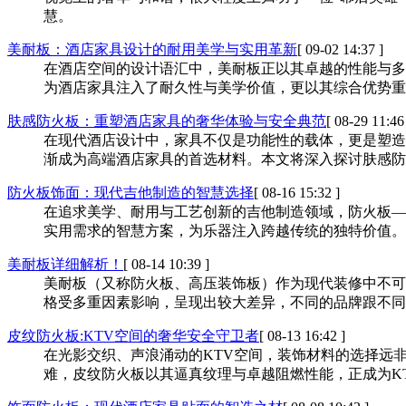
慧。
美耐板：酒店家具设计的耐用美学与实用革新
[ 09-02 14:37 ]
在酒店空间的设计语汇中，美耐板正以其卓越的性能与多
为酒店家具注入了耐久性与美学价值，更以其综合优势重
肤感防火板：重塑酒店家具的奢华体验与安全典范
[ 08-29 11:46
在现代酒店设计中，家具不仅是功能性的载体，更是塑造
渐成为高端酒店家具的首选材料。本文将深入探讨肤感防
防火板饰面：现代吉他制造的智慧选择
[ 08-16 15:32 ]
在追求美学、耐用与工艺创新的吉他制造领域，防火板—
实用需求的智慧方案，为乐器注入跨越传统的独特价值。
美耐板详细解析！
[ 08-14 10:39 ]
美耐板（又称防火板、高压装饰板）作为现代装修中不可
格受多重因素影响，呈现出较大差异，不同的品牌跟不同
皮纹防火板:KTV空间的奢华安全守卫者
[ 08-13 16:42 ]
在光影交织、声浪涌动的KTV空间，装饰材料的选择远
难，皮纹防火板以其逼真纹理与卓越阻燃性能，正成为K