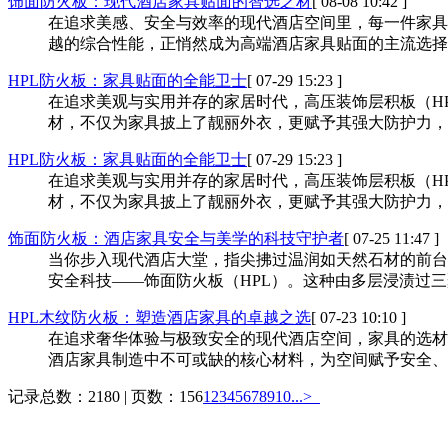
饰面防火板：现代酒店家具贴面的智选之材
[ 08-08 10:42 ]
在追求美感、安全与效率的现代酒店空间里，每一件家具
越的综合性能，正悄然成为高端酒店家具贴面的主流选择
HPL防火板：家具贴面的全能卫士
[ 07-29 15:23 ]
在追求美观与实用并存的家居时代，高压装饰层积板（H
材，不仅为家具披上了靓丽外衣，更赋予其强大防护力，
HPL防火板：家具贴面的全能卫士
[ 07-29 15:23 ]
在追求美观与实用并存的家居时代，高压装饰层积板（H
材，不仅为家具披上了靓丽外衣，更赋予其强大防护力，
饰面防火板：酒店家具安全与美学的科技守护者
[ 07-25 11:47 ]
当你步入现代酒店大堂，指尖拂过温润如天然石材的前台
安全科技——饰面防火板（HPL）。这种由多层浸渍过
HPL木纹防火板：塑造酒店家具的卓越之选
[ 07-23 10:10 ]
在追求奢华体验与极致安全的现代酒店空间，家具的选材直接影响
酒店家具制造中不可或缺的核心材料，为空间赋予安全、
记录总数：2180 | 页数：156
1
2
3
4
5
6
7
8
9
10
...>
热销产品