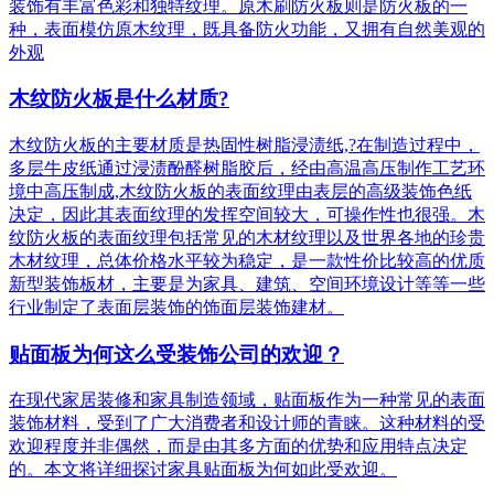
装饰有丰富色彩和独特纹理。原木刷防火板则是防火板的一
种，表面模仿原木纹理，既具备防火功能，又拥有自然美观的
外观
木纹防火板是什么材质?
木纹防火板的主要材质是热固性树脂浸渍纸,?在制造过程中，
多层牛皮纸通过浸渍酚醛树脂胶后，经由高温高压制作工艺环
境中高压制成,木纹防火板的表面纹理由表层的高级装饰色纸
决定，因此其表面纹理的发挥空间较大，可操作性也很强。木
纹防火板的表面纹理包括常见的木材纹理以及世界各地的珍贵
木材纹理，总体价格水平较为稳定，是一款性价比较高的优质
新型装饰板材，主要是为家具、建筑、空间环境设计等等一些
行业制定了表面层装饰的饰面层装饰建材。
贴面板为何这么受装饰公司的欢迎？
在现代家居装修和家具制造领域，贴面板作为一种常见的表面
装饰材料，受到了广大消费者和设计师的青睐。这种材料的受
欢迎程度并非偶然，而是由其多方面的优势和应用特点决定
的。本文将详细探讨家具贴面板为何如此受欢迎。