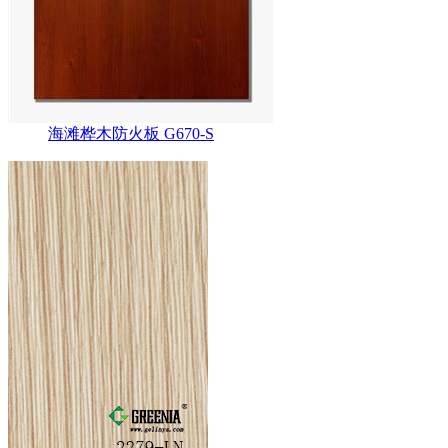
海滩桦木防火板 G670-S