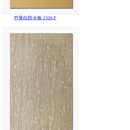
竹荚白防火板 2326-F