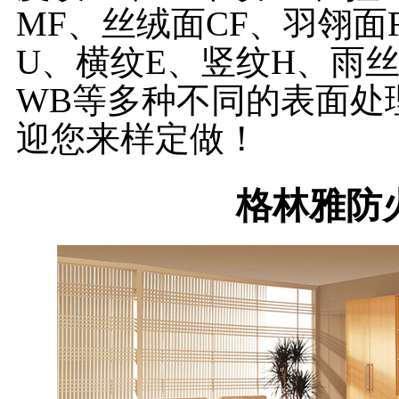
MF、丝绒面CF、羽翎面
U、横纹E、竖纹H、雨
WB等多种不同的表面处
迎您来样定做！
格林雅防