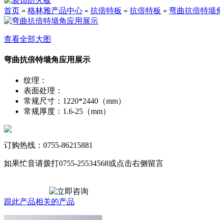
首页
»
格林雅产品中心
»
抗倍特板
»
抗倍特板
»
弯曲抗倍特墙
查看全部大图
弯曲抗倍特墙角应用展示
纹理
：
表面处理
：
常规尺寸
：
1220*2440（mm）
常规厚度
：
1.6-25（mm）
订购热线：0755-86215881
如果忙音请拨打0755-25534568或点击右侧留言
跟此产品相关的产品