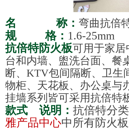
名 称：
弯曲抗倍
规 格：
1.6-25mm
抗倍特防火板
可用于家居
台和内墙、盥洗台面、餐
断、KTV包间隔断、卫生
物柜、天花板、办公桌与
挂墙系列皆可采用抗倍特
款式 说明：
抗倍特分类
雅产品中心
中所有防火板