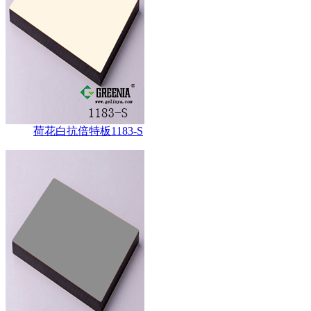
荷花白抗倍特板1183-S