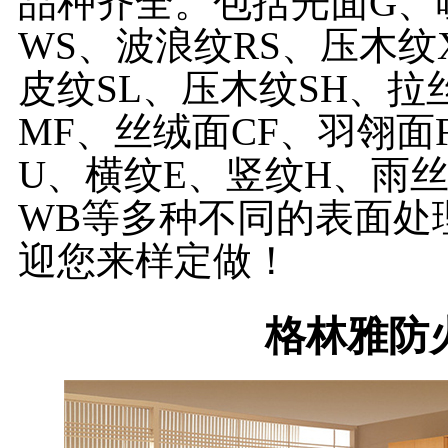
品种齐全。包括光面G、
WS、波浪纹RS、压木纹
皮纹SL、压木纹SH、拉
MF、丝绒面CF、羽翎面
U、横纹E、竖纹H、雨
WB等多种不同的表面处
迎您来样定做！
格林雅防