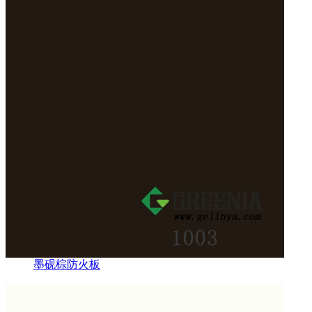
墨砚棕防火板