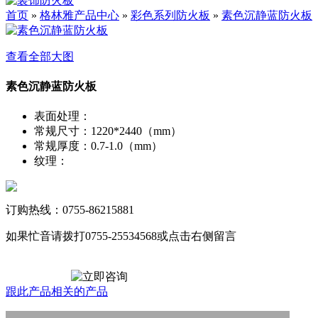
首页
»
格林雅产品中心
»
彩色系列防火板
»
素色沉静蓝防火板
查看全部大图
素色沉静蓝防火板
表面处理
：
常规尺寸
：
1220*2440（mm）
常规厚度
：
0.7-1.0（mm）
纹理
：
订购热线：0755-86215881
如果忙音请拨打0755-25534568或点击右侧留言
跟此产品相关的产品