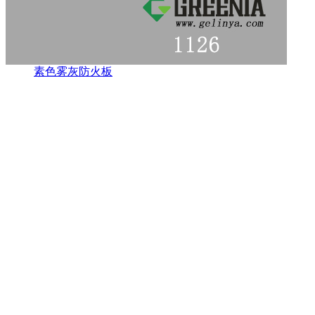
素色雾灰防火板