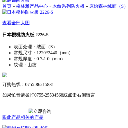
首页
»
格林雅产品中心
»
木纹系列防火板
»
原始森林绒面（S
查看全部大图
日本樱桃防火板 2226-S
表面处理
：
绒面（S）
常规尺寸
：
1220*2440（mm）
常规厚度
：
0.7-1.0（mm）
纹理
：
山纹
订购热线：0755-86215881
如果忙音请拨打0755-25534568或点击右侧留言
跟此产品相关的产品