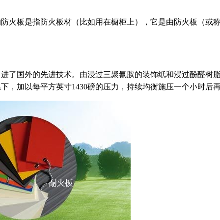
的防火板是指防火板材（比如用在橱柜上），它是由防火板（或
引进了国外的先进技术。由浸过三聚氰胺的装饰纸和浸过酚醛树
高温下，加以每平方英寸1430磅的压力，持续均衡施压一个小时