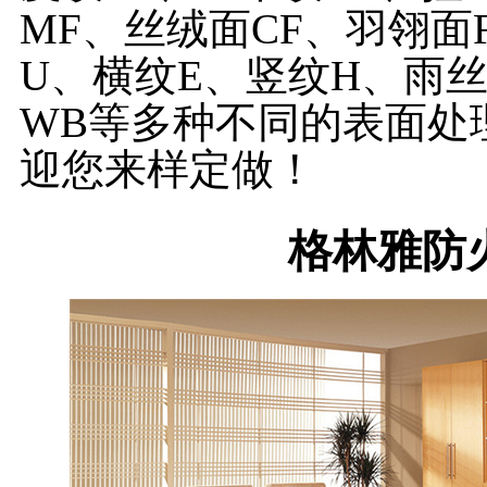
MF、丝绒面CF、羽翎面
U、横纹E、竖纹H、雨
WB等多种不同的表面处
迎您来样定做！
格林雅防