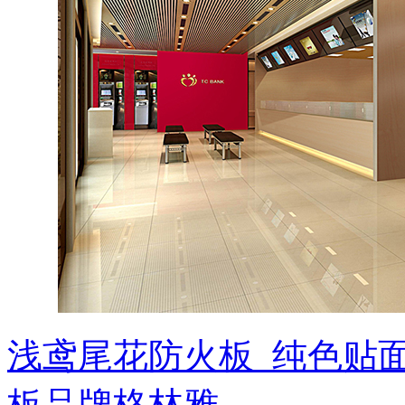
浅鸢尾花防火板_纯色贴
板品牌格林雅