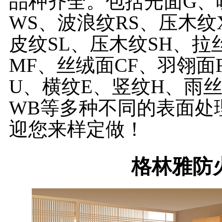
品种齐全。包括光面G、
WS、波浪纹RS、压木纹
皮纹SL、压木纹SH、拉
MF、丝绒面CF、羽翎面
U、横纹E、竖纹H、雨
WB等多种不同的表面处
迎您来样定做！
格林雅防