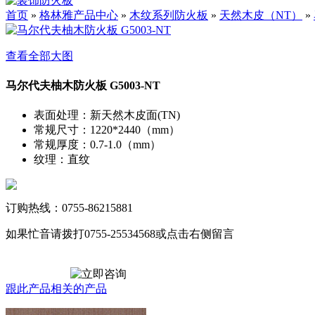
首页
»
格林雅产品中心
»
木纹系列防火板
»
天然木皮（NT）
»
查看全部大图
马尔代夫柚木防火板 G5003-NT
表面处理
：
新天然木皮面(TN)
常规尺寸
：
1220*2440（mm）
常规厚度
：
0.7-1.0（mm）
纹理
：
直纹
订购热线：0755-86215881
如果忙音请拨打0755-25534568或点击右侧留言
跟此产品相关的产品