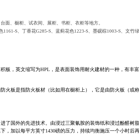
、台面、橱柜、试衣间、展柜、书柜、衣柜等地方。
1161-S、丁香花G285-S、蓝蓟花色1223-S、墨砚棕1003-S、文竹绿
积板，英文缩写为HPL，是表面装饰用耐火建材的一种，有丰
的防火板是指防火板材（比如用在橱柜上），它是由防火板（或
引进了国外的先进技术。由浸过三聚氰胺的装饰纸和浸过酚醛树
高温下，加以每平方英寸1430磅的压力，持续均衡施压一个小时