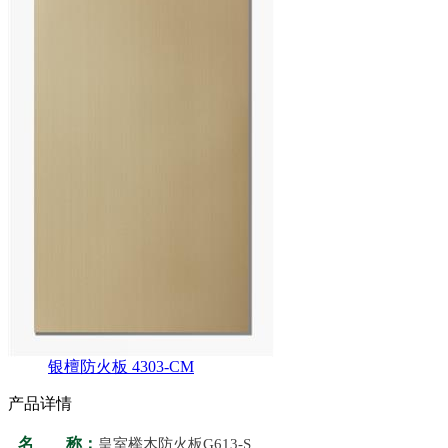
银檀防火板 4303-CM
产品详情
名 称：
皇室榉木防火板G613-S