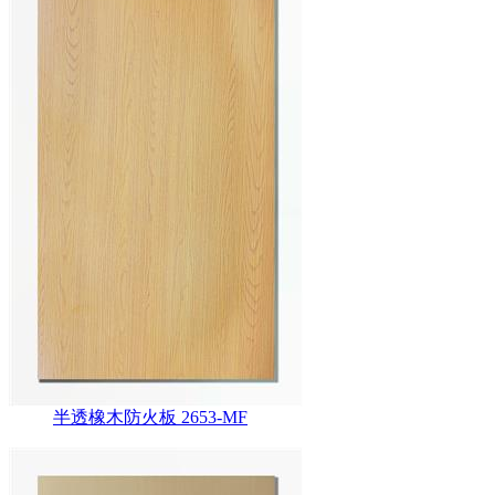
半透橡木防火板 2653-MF