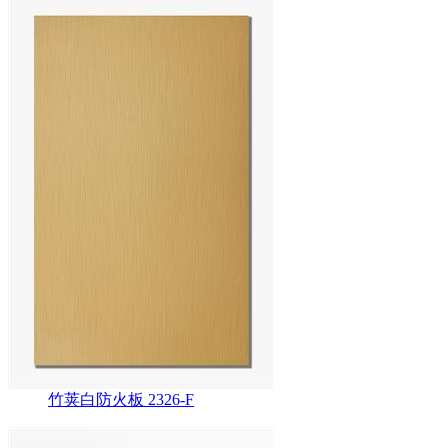
竹荚白防火板 2326-F