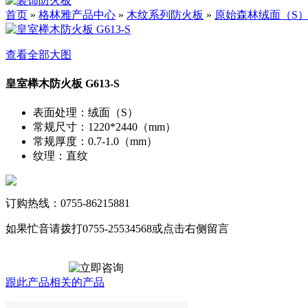
首页
»
格林雅产品中心
»
木纹系列防火板
»
原始森林绒面（S
查看全部大图
皇室榉木防火板 G613-S
表面处理
：
绒面（S）
常规尺寸
：
1220*2440（mm）
常规厚度
：
0.7-1.0（mm）
纹理
：
直纹
订购热线：0755-86215881
如果忙音请拨打0755-25534568或点击右侧留言
跟此产品相关的产品