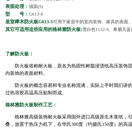
表面处理：
绒面(S)
型 号：
G613-S
皇室榉木防火板G613
-S
可用于家居中的室内装饰、家具的表面
其它可适用这些应用的格林雅防火板:
雪白色1132-S、希腊天蓝色
了解防火板：
防火板俗称耐火板，原名为热固性树脂浸渍纸高压装饰层
内装饰的表面材料。
防火板的概念容易和专业名称混淆，实际上平时我们讲
过热溶胶高温高压贴制而成。
格林雅防火板制作工艺：
格林雅高级装饰耐火板采用国外进口高级原生木浆纸，
叠，放置于热压力机下，在华氏300度（约摄氏150度）的