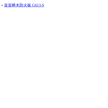
）
»
皇室榉木防火板 G613-S