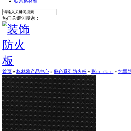
联系格林雅
热门关键词搜索：
首页
»
格林雅产品中心
»
彩色系列防火板
»
影点（U）
»
纯黑防