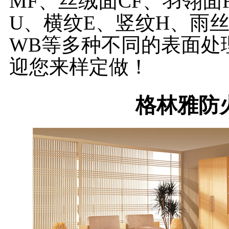
MF、丝绒面CF、羽翎面
U、横纹E、竖纹H、雨
WB等多种不同的表面处
迎您来样定做！
格林雅防