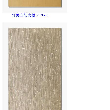
竹荚白防火板 2326-F