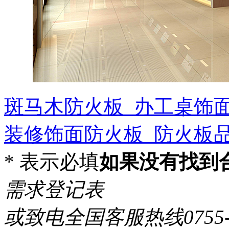
斑马木防火板_办工桌饰
装修饰面防火板_防火板
*
表示必填
如果没有找到
需求登记表
或致电全国客服热线0755-86