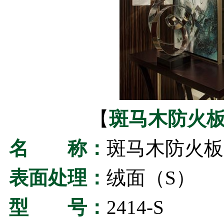
【
斑马木防火
名 称：
斑马木防火板
表面处理：
绒面（S）
型 号：
2414-S