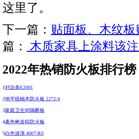
这里了。
下一篇：
贴面板、木纹板
篇：
木质家具上涂料该注
2022年热销防火板排行榜
1
封边条E2001
2
地平线柚木防火板 2272-S
3
家庭卫生间隔断板
4
素色树皮棕防火板
5
白色波浪 4007-RS