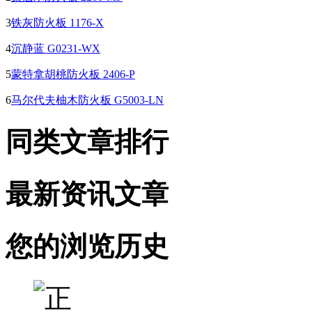
3
铁灰防火板 1176-X
4
沉静蓝 G0231-WX
5
蒙特拿胡桃防火板 2406-P
6
马尔代夫柚木防火板 G5003-LN
同类文章排行
最新资讯文章
您的浏览历史