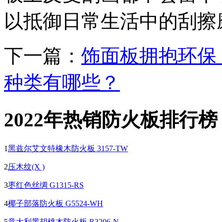
以抵御日常生活中的刮擦
下一篇：
饰面板拥抱环保
种类有哪些？
2022年热销防火板排行榜
1
黑兹尔艾文特橡木防火板 3157-TW
2
压木纹(X )
3
枣红色丝绸 G1315-RS
4
椰子部落防火板 G5524-WH
5
意大利黑胡桃木防火板 R3206-N