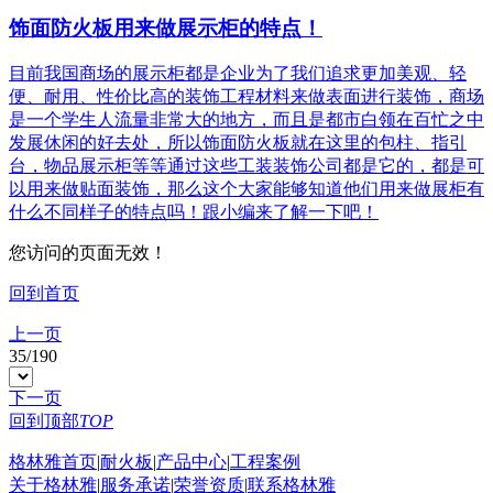
饰面防火板用来做展示柜的特点！
目前我国商场的展示柜都是企业为了我们追求更加美观、轻
便、耐用、性价比高的装饰工程材料来做表面进行装饰，商场
是一个学生人流量非常大的地方，而且是都市白领在百忙之中
发展休闲的好去处，所以饰面防火板就在这里的包柱、指引
台，物品展示柜等等通过这些工装装饰公司都是它的，都是可
以用来做贴面装饰，那么这个大家能够知道他们用来做展柜有
什么不同样子的特点吗！跟小编来了解一下吧！
您访问的页面无效！
回到首页
上一页
35
/
190
下一页
回到顶部
TOP
格林雅首页
|
耐火板
|
产品中心
|
工程案例
关于格林雅
|
服务承诺
|
荣誉资质
|
联系格林雅