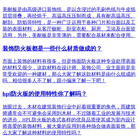
美耐板是由高级进口装饰纸，是以含浸过的毛刷色纸与牛皮纸
层层排叠，再经烘干、高温高压压制而成，具有耐高温高压、
耐刮、防焰等特性，是一种广泛运用于各种门片和台面以及工
装的表面材料，从客厅橱柜、卧室衣柜、厨房、卫浴及台面皆
适用，另外，美耐板是非常薄的，需要配合基材来配合使用。
装饰防火板都是一些什么材质做成的？
市面上装饰的材料有很多，但是饰面防火板这种专业处理表面
的材料又很少，这款材料在设计师、装饰公司、业主面前是非
常受欢迎的一种建材，那么大家了解这款材料是由什么组成的
吗，相信很多人不了解，跟小编来了解一下吧！
hpl防火板的使用特性你了解吗？
放眼过去，木材在建筑装饰行业中起着很重要的角色，而建筑
师通常会不可避免会采用到木材，不过随着工业的发展与技术
的进步，HPL防火板的各式各样的优良品质使其成为室内设计
师喜爱的装饰材料，被大量的应用到各种场合做表面装饰，那
么大家了解这种材料的使用特性吗？