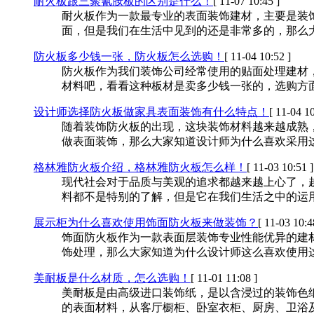
耐火板跟三聚氰胺板的区别是什么！
[ 11-07 10:45 ]
耐火板作为一款最专业的表面装饰建材，主要是装
面，但是我们在生活中见到的还是非常多的，那么
防火板多少钱一张，防火板怎么选购！
[ 11-04 10:52 ]
防火板作为我们装饰公司经常使用的贴面处理建材
材料吧，看看这种板材是卖多少钱一张的，选购方
设计师选择防火板做家具表面装饰有什么特点！
[ 11-04 10
随着装饰防火板的出现，这块装饰材料越来越成熟
做表面装饰，那么大家知道设计师为什么喜欢采用
格林雅防火板介绍，格林雅防火板怎么样！
[ 11-03 10:51 ]
现代社会对于品质与美观的追求都越来越上心了，
料都不是特别的了解，但是它在我们生活之中的运
展示柜为什么喜欢使用饰面防火板来做装饰？
[ 11-03 10:4
饰面防火板作为一款表面层装饰专业性能优异的建
饰处理，那么大家知道为什么设计师这么喜欢使用
美耐板是什么材质，怎么选购！
[ 11-01 11:08 ]
美耐板是由高级进口装饰纸，是以含浸过的装饰色
的表面材料，从客厅橱柜、卧室衣柜、厨房、卫浴