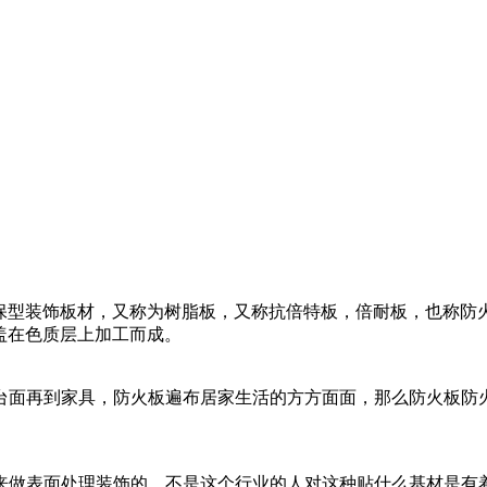
）是一种高科技绿色环保型装饰板材，又称为树脂板，又称抗倍特板，倍耐
盖在色质层上加工而成。
台面再到家具，防火板遍布居家生活的方方面面，那么防火板防
来做表面处理装饰的，不是这个行业的人对这种贴什么基材是有