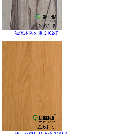
漂流木防火板 2402-F
拜占庭樱桃防火板 2261-S