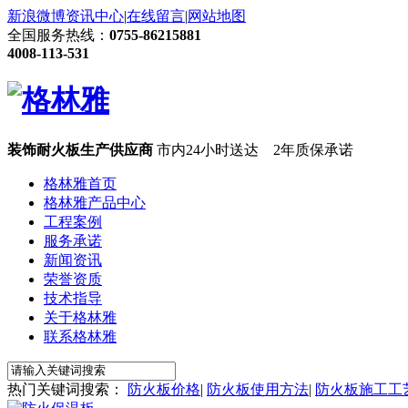
新浪微博
资讯中心
|
在线留言
|
网站地图
全国服务热线：
0755-86215881
4008-113-531
装饰耐火板生产供应商
市内24小时送达 2年质保承诺
格林雅首页
格林雅产品中心
工程案例
服务承诺
新闻资讯
荣誉资质
技术指导
关于格林雅
联系格林雅
热门关键词搜索：
防火板价格
|
防火板使用方法
|
防火板施工工