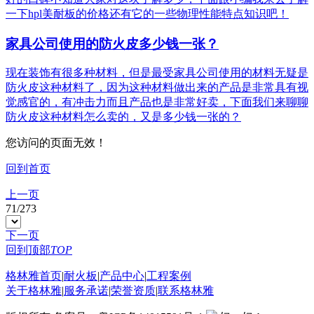
一下hpl美耐板的价格还有它的一些物理性能特点知识吧！
家具公司使用的防火皮多少钱一张？
现在装饰有很多种材料，但是最受家具公司使用的材料无疑是
防火皮这种材料了，因为这种材料做出来的产品是非常具有视
觉感官的，有冲击力而且产品也是非常好卖，下面我们来聊聊
防火皮这种材料怎么卖的，又是多少钱一张的？
您访问的页面无效！
回到首页
上一页
71
/
273
下一页
回到顶部
TOP
格林雅首页
|
耐火板
|
产品中心
|
工程案例
关于格林雅
|
服务承诺
|
荣誉资质
|
联系格林雅