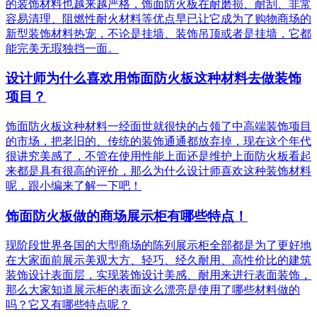
的装饰材料也越来越严格，饰面防火板在耐磨损、耐刮、非常
容易清理、阻燃性耐火材料等优点早已让它成为了购物商场的
新型装饰材料热宠，不论是挂墙、装饰吊顶或者是挂墙，它都
能完美无瑕独挡一面。
设计师为什么喜欢用饰面防火板这种材料去做装饰
项目？
饰面防火板这种材料一经面世就很快的占领了中高端装饰项目
的市场，把老旧的、传统的装饰通通都放弃掉，现在这个年代
很讲究美感了，不管在使用性能上面还是维护上面防火板看起
来都是具有很高的评价，那么为什么设计师喜欢这种装饰材料
呢，跟小编来了解一下吧！
饰面防火板做的商场展示柜有哪些特点！
现阶段世界各国的大型商场的陈列展示柜全部都是为了更好地
在大家面前展示美观大方、轻巧、经久耐用、高性价比的建筑
装饰设计表面层，实现装饰设计美感、耐用来进行表面装饰，
那么大家知道展示柜的表面这么漂亮是使用了哪些材料做的
吗？它又有哪些特点呢？