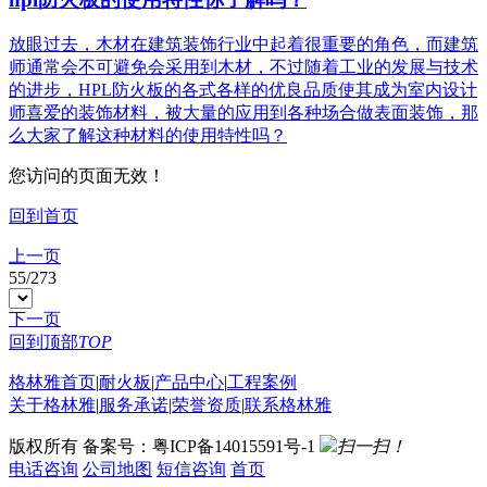
放眼过去，木材在建筑装饰行业中起着很重要的角色，而建筑
师通常会不可避免会采用到木材，不过随着工业的发展与技术
的进步，HPL防火板的各式各样的优良品质使其成为室内设计
师喜爱的装饰材料，被大量的应用到各种场合做表面装饰，那
么大家了解这种材料的使用特性吗？
您访问的页面无效！
回到首页
上一页
55
/
273
下一页
回到顶部
TOP
格林雅首页
|
耐火板
|
产品中心
|
工程案例
关于格林雅
|
服务承诺
|
荣誉资质
|
联系格林雅
版权所有 备案号：粤ICP备14015591号-1
扫一扫！
电话咨询
公司地图
短信咨询
首页