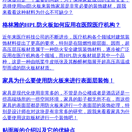
选择使用hpl防火板来装饰家居是非常必要的装饰建材，跟我
来看看这种材料为什么不可缺少？
格林雅的HPL防火板如何应用在医院医疗机构？
近年来医疗科技公司的不断进步，医疗机构各个领域对建筑装
饰材料提出了更高的要求，特别是在阻燃性能层面。因而，超
高压层压板材质属于一种防火安全建筑装饰材料，逐步被广泛
应用在医疗机构各个领域，而HPL防火板材就是其中一个品
种，这是一种由纸桨牛皮纸张及其酚醛树脂展开超高压高温成
型而成的防火板材材质。
家具为什么要使用防火板来进行表面层装饰！
家具是现代化使用非常多的，不管是办公楼或者是酒店还是一
些高端场所的一些空间环境，家具的影子都无所不在，而这些
家具的表面层都是用防火板来进行一个表面层的装饰处理，特
别是设计师在对这块是有非常多的研究，跟我来看看家具为什
么要使用这款板材进行一个装饰吧！
贴面板的介绍以及它的优缺点