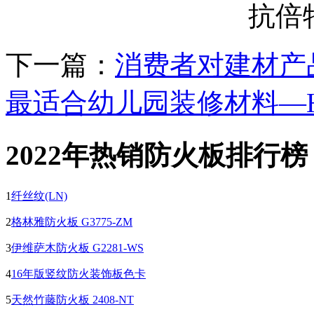
抗倍
下一篇：
消费者对建材产
最适合幼儿园装修材料—H
2022年热销防火板排行榜
1
纤丝纹(LN)
2
格林雅防火板 G3775-ZM
3
伊维萨木防火板 G2281-WS
4
16年版竖纹防火装饰板色卡
5
天然竹藤防火板 2408-NT