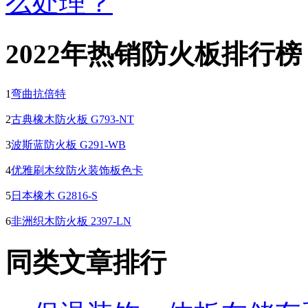
么处理？
2022年热销防火板排行榜
1
弯曲抗倍特
2
古典橡木防火板 G793-NT
3
波斯蓝防火板 G291-WB
4
优雅刷木纹防火装饰板色卡
5
日本橡木 G2816-S
6
非洲织木防火板 2397-LN
同类文章排行