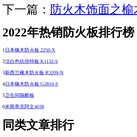
下一篇：
防火木饰面之榆
2022年热销防火板排行榜
1
日本橡木防火板 2250-X
2
洁白色抗倍特板 K1132-S
3
新西兰橡木防火板 R3209-N
4
日本橡木防火板 G2816-S
5
卫生间隔断板
6
米斯蒂克阿文4038
同类文章排行