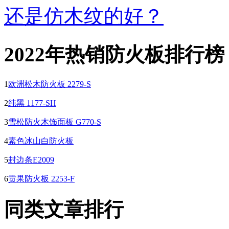
还是仿木纹的好？
2022年热销防火板排行榜
1
欧洲松木防火板 2279-S
2
纯黑 1177-SH
3
雪松防火木饰面板 G770-S
4
素色冰山白防火板
5
封边条E2009
6
贡果防火板 2253-F
同类文章排行