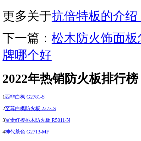
更多关于
抗倍特板的介绍
下一篇：
松木防火饰面板
牌哪个好
2022年热销防火板排行榜
1
西非白枫 G2781-S
2
至尊白枫防火板 2273-S
3
富贵红樱桃木防火板 R5011-N
4
神代茶色 G2713-MF