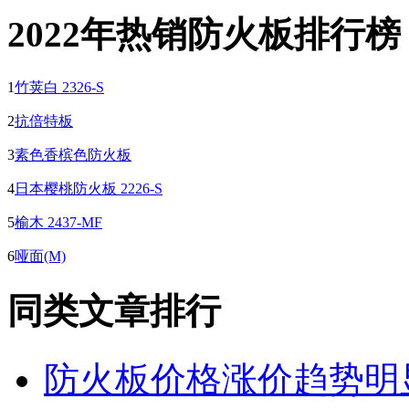
2022年热销防火板排行榜
1
竹荚白 2326-S
2
抗倍特板
3
素色香槟色防火板
4
日本樱桃防火板 2226-S
5
榆木 2437-MF
6
哑面(M)
同类文章排行
防火板价格涨价趋势明