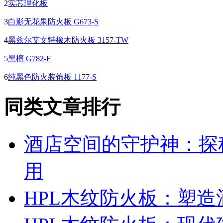
2
实芯理化板
3
白影无花果防火板 G673-S
4
黑兹尔艾文特橡木防火板 3157-TW
5
黑檀 G782-F
6
纯黑色防火装饰板 1177-S
同类文章排行
酒店空间的守护神：探
用
HPL木纹防火板：塑