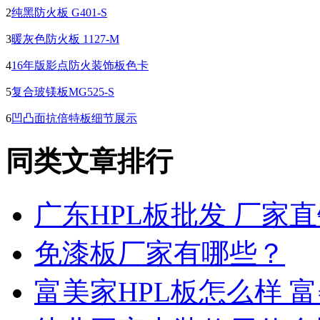
2
纯黑防火板 G401-S
3
暖灰色防火板 1127-M
4
16年版影点防火装饰板色卡
5
复合玻镁板MG525-S
6
凹凸面抗倍特板细节展示
同类文章排行
广东HPL板批发 厂家
免漆板厂家有哪些？
富美家HPL板怎么样 