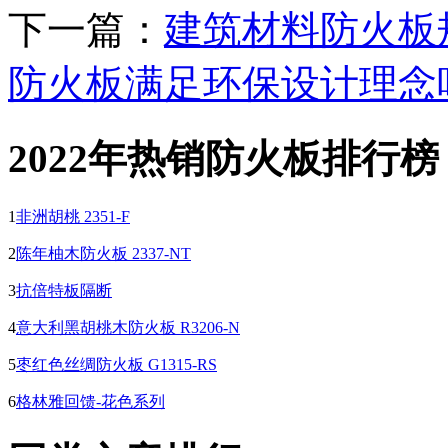
下一篇：
建筑材料防火板
防火板满足环保设计理念
2022年热销防火板排行榜
1
非洲胡桃 2351-F
2
陈年柚木防火板 2337-NT
3
抗倍特板隔断
4
意大利黑胡桃木防火板 R3206-N
5
枣红色丝绸防火板 G1315-RS
6
格林雅回馈-花色系列