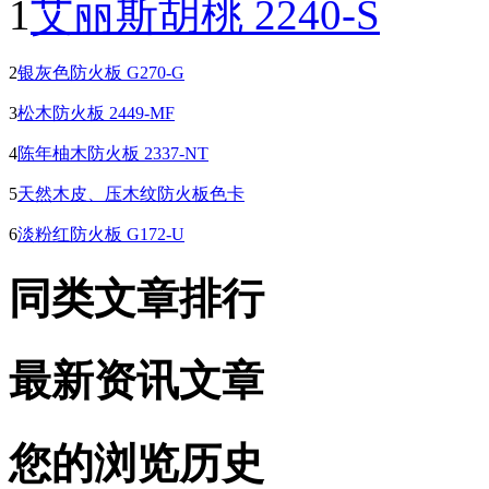
1
艾丽斯胡桃 2240-S
2
银灰色防火板 G270-G
3
松木防火板 2449-MF
4
陈年柚木防火板 2337-NT
5
天然木皮、压木纹防火板色卡
6
淡粉红防火板 G172-U
同类文章排行
最新资讯文章
您的浏览历史