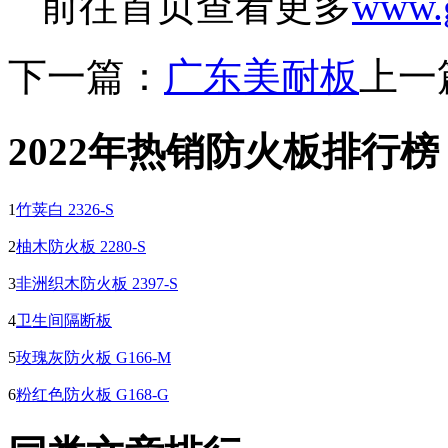
前往首页查看更多
www.g
下一篇：
广东美耐板
上一
2022年热销防火板排行榜
1
竹荚白 2326-S
2
柚木防火板 2280-S
3
非洲织木防火板 2397-S
4
卫生间隔断板
5
玫瑰灰防火板 G166-M
6
粉红色防火板 G168-G