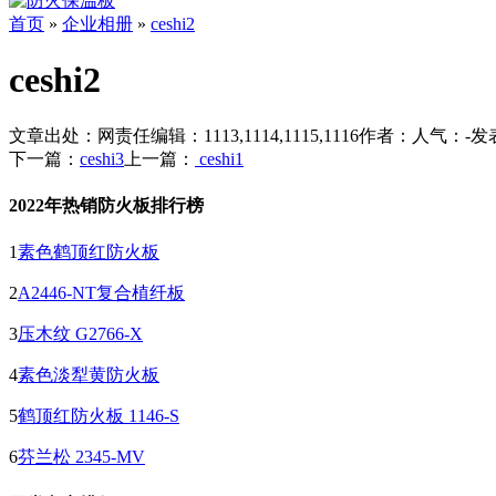
首页
»
企业相册
»
ceshi2
ceshi2
文章出处：
网责任编辑：1113,1114,1115,1116
作者：
人气：
-
发表
下一篇：
ceshi3
上一篇：
ceshi1
2022年热销防火板排行榜
1
素色鹤顶红防火板
2
A2446-NT复合植纤板
3
压木纹 G2766-X
4
素色淡犁黄防火板
5
鹤顶红防火板 1146-S
6
芬兰松 2345-MV