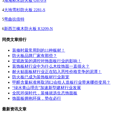
3
海滩桦木防火板 G670-S
4
大地雪杉防火板 2281-S
5
弯曲抗倍特
6
新西兰橡木防火板 R3209-N
同类文章排行
装修时最常用到的11种板材！
防火板品牌厂家有那些？
宏观政策的调控对饰面板行业的影响！
装饰板材行业中为什么木纹饰面一直很火？
耐火贴面板材行业正在陷入恶性价格竞争的泥潭！
防火板已成为装饰板材行业新宠
甲醛含量标准将取消E2会给人造板行业带来哪些变局？
“绿水青山理念”加速新型建材行业发展
全民环保时代，装修就选生态饰面板
饰面板拥抱环保，势在必行
最新资讯文章