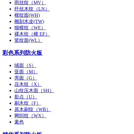
雨丝纹（MV）
纤丝木纹（LN）
横纹面(WH)
雕刻木皮(TW)
细横纹（WE）
裸木纹（横 EF）
竖纹面(WL）
彩色系列防火板
绒面（S）
亚面（M）
亮面（G）
压木纹（X）
山纹压木面（SH）
影点（U）
刷木纹（F）
原木刷纹（WB）
网织纹（WX）
素色