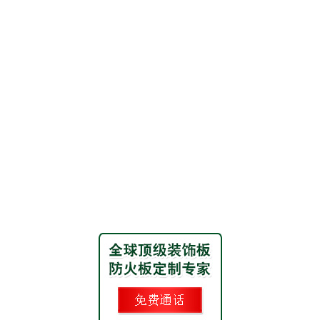
在
尊
敬
线
的
客
客
户
服
您