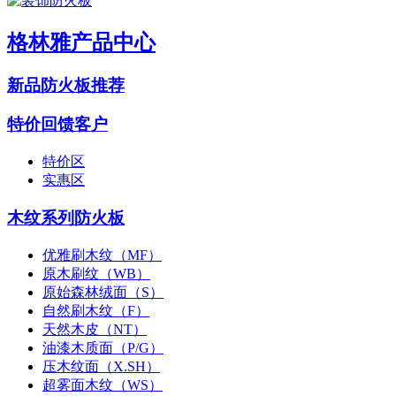
格林雅产品中心
新品防火板推荐
特价回馈客户
特价区
实惠区
木纹系列防火板
优雅刷木纹（MF）
原木刷纹（WB）
原始森林绒面（S）
自然刷木纹（F）
天然木皮（NT）
油漆木质面（P/G）
压木纹面（X.SH）
超雾面木纹（WS）