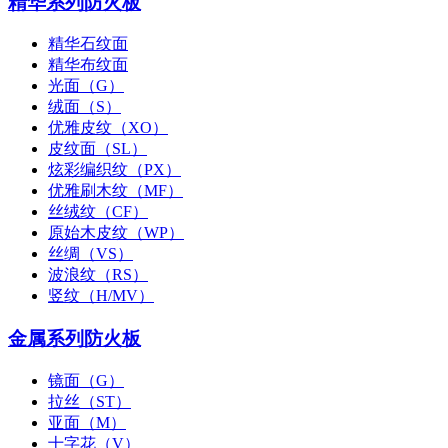
精华系列防火板
精华石纹面
精华布纹面
光面（G）
绒面（S）
优雅皮纹（XO）
皮纹面（SL）
炫彩编织纹（PX）
优雅刷木纹（MF）
丝绒纹（CF）
原始木皮纹（WP）
丝绸（VS）
波浪纹（RS）
竖纹（H/MV）
金属系列防火板
镜面（G）
拉丝（ST）
亚面（M）
十字花（V）