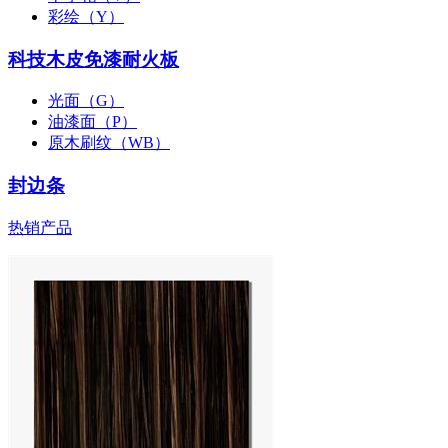
彩绘（Y）
科技木皮免漆耐火板
光面（G）
油漆面（P）
原木刷纹（WB）
封边条
热销产品