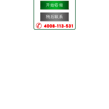
好，
欢
迎
光
临
本
公
司
网
站！
我
是
今
天
的
在
线
值
班
客
服，
点