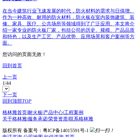
在当今建筑行业飞速发展的时代，防火材料的需求与日俱增。
作为一种高效、耐用的防火材料，防火板在室内装饰建筑、装
修、家具、医疗、公共场所等领域得到了广泛应用。本文将介
绍一家专业的防火板厂家，包括公司的历史、规模、产品品质
和特色，以及生产工艺、产品优势、应用场景和客户案例等方
面。
您访问的页面无效！
回到首页
上一页
1
/
44
下一页
回到顶部
TOP
格林雅首页
|
耐火板
|
产品中心
|
工程案例
关于格林雅
|
服务承诺
|
荣誉资质
|
联系格林雅
版权所有 备案号：粤ICP备14015591号-1
扫一扫！
电话咨询
公司地图
短信咨询
首页