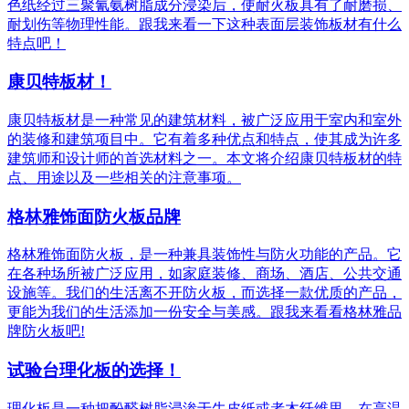
色纸经过三聚氰氨树脂成分浸染后，使耐火板具有了耐磨损、
耐划伤等物理性能。跟我来看一下这种表面层装饰板材有什么
特点吧！
康贝特板材！
康贝特板材是一种常见的建筑材料，被广泛应用于室内和室外
的装修和建筑项目中。它有着多种优点和特点，使其成为许多
建筑师和设计师的首选材料之一。本文将介绍康贝特板材的特
点、用途以及一些相关的注意事项。
格林雅饰面防火板品牌
格林雅饰面防火板，是一种兼具装饰性与防火功能的产品。它
在各种场所被广泛应用，如家庭装修、商场、酒店、公共交通
设施等。我们的生活离不开防火板，而选择一款优质的产品，
更能为我们的生活添加一份安全与美感。跟我来看看格林雅品
牌防火板吧!
试验台理化板的选择！
理化板是一种把酚醛树脂浸渗于牛皮纸或者木纤维里，在高温