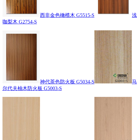
西非金色橄榄木 G5515-S
浅
咖梨木 G2754-S
神代茶色防火板 G5034-S
马
尔代夫柚木防火板 G5003-S